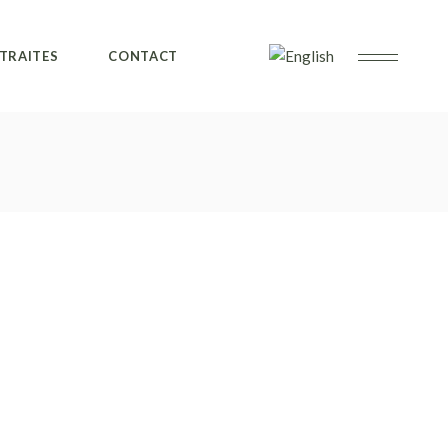
ovence – 2026
TRAITES
CONTACT
urgogne – 2025
eyron – 2024
ochaine Retraite
ovence – 2026
urgogne – 2025
eyron – 2024
ochaine Retraite