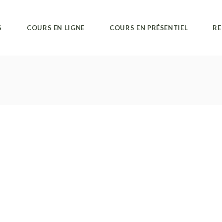
Cours privés
Alvanda Studio
Pr
S
COURS EN LIGNE
COURS EN PRÉSENTIEL
RE
Cours collectifs
Cours privés
Bo
Cours collectifs
Av
Pr
Cours privés
Alvanda Studio
Pr
Cours collectifs
Cours privés
Bo
Cours collectifs
Av
Pr