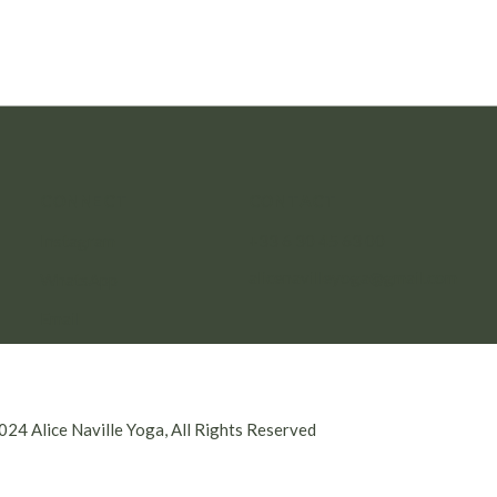
CONNECT
CONTACT
Instagram
+33 6 30 45 63 00
alicenavilleyoga@gmail.com
WhatsApp
Email
024 Alice Naville Yoga, All Rights Reserved