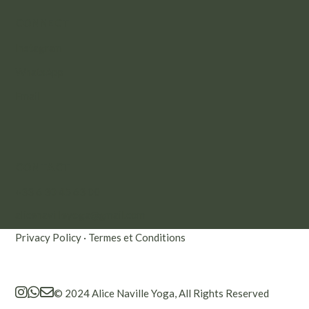
CONNECT
Instagram
WhatsApp
Email
CONTACT
+33 6 30 45 63 00
alicenavilleyoga@gmail.com
Privacy Policy
·
Termes et Conditions
© 2024 Alice Naville Yoga, All Rights Reserved